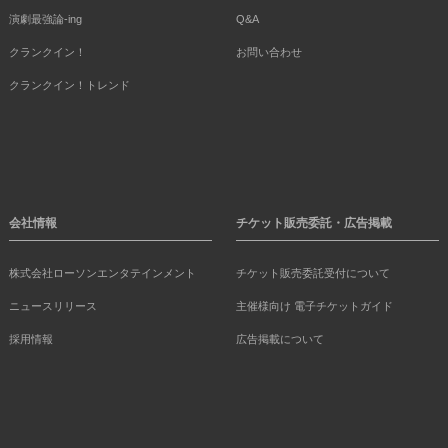
演劇最強論-ing
Q&A
クランクイン！
お問い合わせ
クランクイン！トレンド
会社情報
チケット販売委託・広告掲載
株式会社ローソンエンタテインメント
チケット販売委託受付について
ニュースリリース
主催様向け 電子チケットガイド
採用情報
広告掲載について