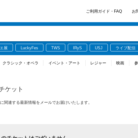
ご利用ガイド・FAQ
お
エ展
LuckyFes
TWS
IRyS
USJ
ライブ配信
クラシック・オペラ
イベント・アート
レジャー
映画
チケット
トに関連する最新情報をメールでお届けいたします。