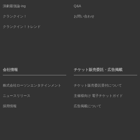
演劇最強論-ing
Q&A
クランクイン！
お問い合わせ
クランクイン！トレンド
会社情報
チケット販売委託・広告掲載
株式会社ローソンエンタテインメント
チケット販売委託受付について
ニュースリリース
主催様向け 電子チケットガイド
採用情報
広告掲載について