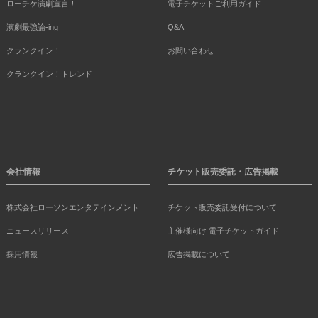
ローチケ演劇宣言！
電子チケットご利用ガイド
演劇最強論-ing
Q&A
クランクイン！
お問い合わせ
クランクイン！トレンド
会社情報
チケット販売委託・広告掲載
株式会社ローソンエンタテインメント
チケット販売委託受付について
ニュースリリース
主催様向け 電子チケットガイド
採用情報
広告掲載について