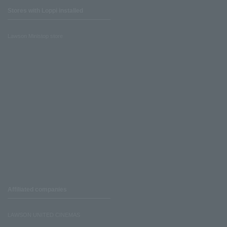
Stores with Loppi installed
Lawson Ministop store
Affiliated companies
LAWSON UNITED CINEMAS