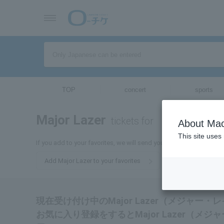
TOP
concert
sports
Major Lazer
tickets for
About Mac
This site uses
If you add to your favorites, we will send you the latest informatio
Add Major Lazer to your favorites
現在受け付け中のMajor Lazer（メジャ
お気に入り登録をするとMajor Lazer（