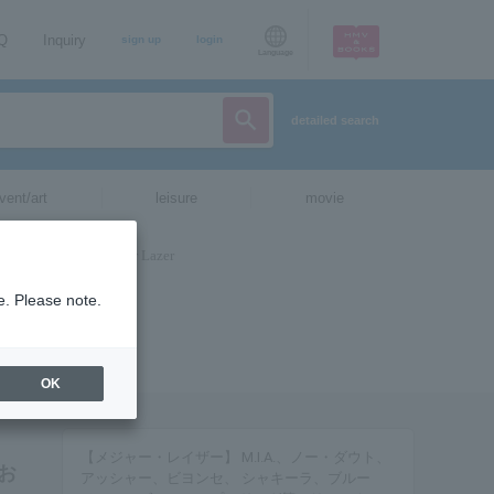
AQ
Inquiry
sign up
login
Language
detailed search
vent/art
leisure
movie
e. Please note.
OK
【メジャー・レイザー】 M.I.A.、ノー・ダウト、
お
アッシャー、ビヨンセ、 シャキーラ、ブルー