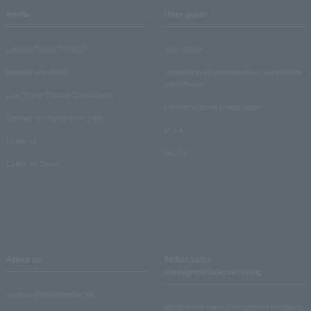
media
User guide
Lawson Ticket TOPICS
User Guide
monthly law ticket
Information on performance cancellations
and refunds
Law Ticket Theater Declaration!
Electronic ticket usage guide
Theater strongest theory-ing
Q & A
Crank in!
Inquiry
Crank-in! Trend
About us
Ticket sales
consignment/advertising
Lawson Entertainment, Inc.
About ticket sales consignment reception