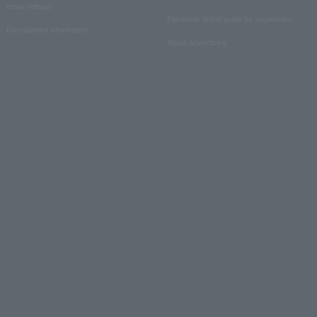
news release
Electronic ticket guide for organizers
Recruitment information
About advertising