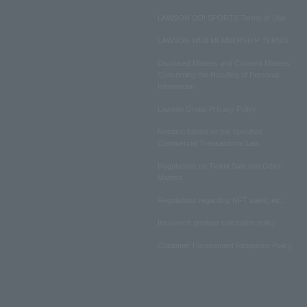
LAWSON DO! SPORTS Terms of Use
LAWSON WEB MEMBERSHIP TERMS
Disclosed Matters and Consent Matters
Concerning the Handling of Personal
Information
Lawson Group Privacy Policy
Notation based on the Specified
Commercial Transactions Law
Regulations on Ticket Sale and Other
Matters
Regulations regarding NFT sales, etc.
Insurance product solicitation policy
Customer Harassment Response Policy