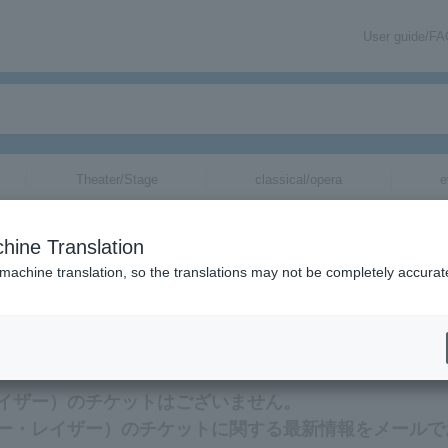
User guide/F
Theater/Stage
classical/opera
e
hine Translation
 machine translation, so the translations may not be completely accurat
n related to Major Lazer tickets by email.
ー・レイザー）のチケットはございません。
メジャー・レイザー）のチケットに関する最新情報をメールで