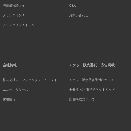
演劇最強論-ing
Q&A
クランクイン！
お問い合わせ
クランクイン！トレンド
会社情報
チケット販売委託・広告掲載
株式会社ローソンエンタテインメント
チケット販売委託受付について
ニュースリリース
主催様向け 電子チケットガイド
採用情報
広告掲載について