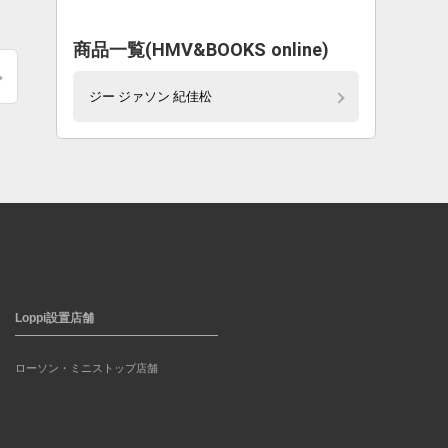
商品一覧(HMV&BOOKS online)
ジー ジァソン 紀佳松
Loppi設置店舗
ローソン・ミニストップ店舗