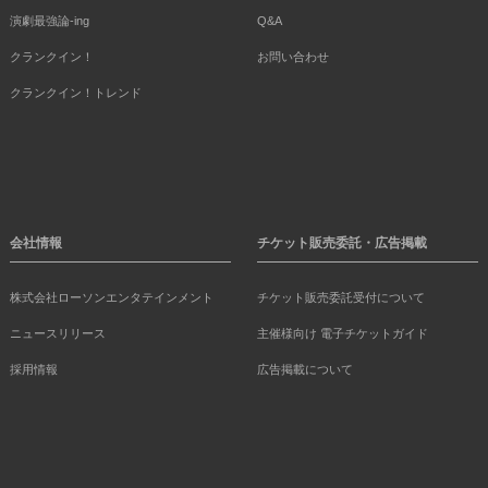
演劇最強論-ing
Q&A
クランクイン！
お問い合わせ
クランクイン！トレンド
会社情報
チケット販売委託・広告掲載
株式会社ローソンエンタテインメント
チケット販売委託受付について
ニュースリリース
主催様向け 電子チケットガイド
採用情報
広告掲載について