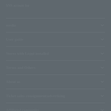
SNS account list
media
User guide
Stores with Loppi installed
Terms and Others
About us
Ticket sales consignment/advertising
Affiliated companies