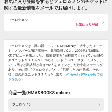
お気に入り登録をするとフェロ☆メンのチケットに
関する最新情報をメールでお届けします。
フェロ☆メン
お気に入り登録
フェロ☆メンは、謎の新ユニットSTA☆MENから派生したユニッ
ト。メンバーは諏訪部順一、鳥海浩輔の2人。2009年3月25日に
CDデビューを果たした。 概要 以前月1回程度で行われていた謎の
新ユニットＳＴＡ☆ＭＥＮのイベント「ヘロー!スター☆メン。』
で、2回ほど諏訪部と鳥海の2人をメインとした歌中心ステージが
あり、その際、“フェロ☆メン”として活動したのが発端。 その
後、謎の新ユニットＳＴＡ☆Ｍ...出典：
Wikipedia (Wikipediaで続
きを見る）
商品一覧(HMV&BOOKS online)
フェロ☆メン