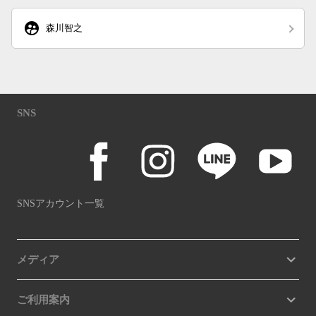
supervised_user_circle
森川智之
SNS
SNSアカウント一覧
メディア
ご利用案内