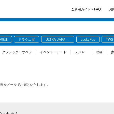
ご利用ガイド・FAQ
お
校野球
ドラクエ展
ULTRA JAPAN
LuckyFes
TWS
2026
クラシック・オペラ
イベント・アート
レジャー
映画
情報をメールでお届けいたします。