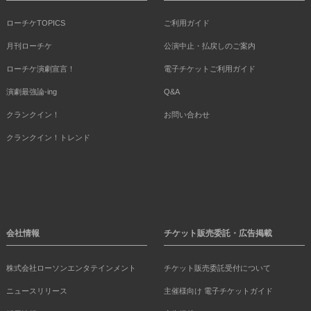
ローチケTOPICS
ご利用ガイド
月刊ローチケ
公演中止・払戻しのご案内
ローチケ演劇宣言！
電子チケットご利用ガイド
演劇最強論-ing
Q&A
クランクイン！
お問い合わせ
クランクイン！トレンド
会社情報
チケット販売委託・広告掲載
株式会社ローソンエンタテインメント
チケット販売委託受付について
ニュースリリース
主催様向け 電子チケットガイド