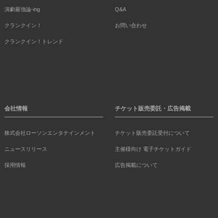
演劇最強論-ing
Q&A
クランクイン！
お問い合わせ
クランクイン！トレンド
会社情報
チケット販売委託・広告掲載
株式会社ローソンエンタテインメント
チケット販売委託受付について
ニュースリリース
主催様向け 電子チケットガイド
採用情報
広告掲載について