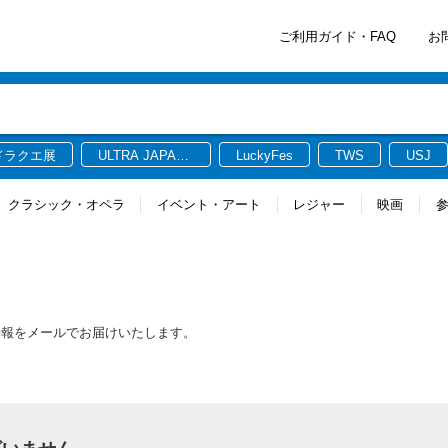
ご利用ガイド・FAQ
お
ドラクエ展
ULTRA JAPAN
LuckyFes
TWS
USJ
2026
クラシック・オペラ
イベント・アート
レジャー
映画
情報をメールでお届けいたします。