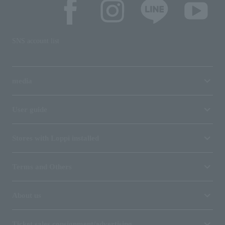
SNS account list
media
User guide
Stores with Loppi installed
Terms and Others
About us
Ticket sales consignment/advertising