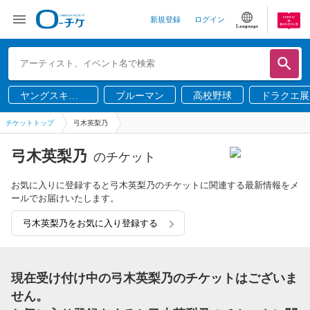
新規登録
ログイン
Language
ヤングスキニ
ブルーマン
高校野球
ドラクエ展
ー
チケットトップ
弓木英梨乃
弓木英梨乃
のチケット
お気に入りに登録すると弓木英梨乃のチケットに関連する最新情報をメ
ールでお届けいたします。
弓木英梨乃をお気に入り登録する
現在受け付け中の弓木英梨乃のチケットはございま
せん。