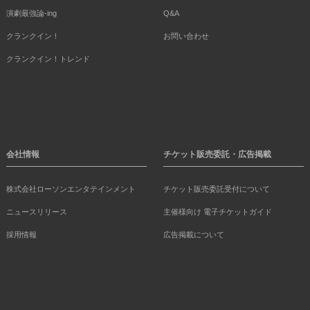
演劇最強論-ing
Q&A
クランクイン！
お問い合わせ
クランクイン！トレンド
会社情報
チケット販売委託・広告掲載
株式会社ローソンエンタテインメント
チケット販売委託受付について
ニュースリリース
主催様向け 電子チケットガイド
採用情報
広告掲載について