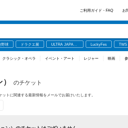
ご利用ガイド・FAQ
お
校野球
ドラクエ展
ULTRA JAPAN
LuckyFes
TWS
2026
クラシック・オペラ
イベント・アート
レジャー
映画
ン）
のチケット
）のチケットに関連する最新情報をメールでお届けいたします。