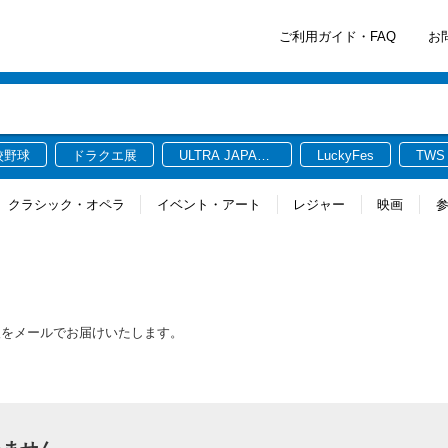
ご利用ガイド・FAQ
お
校野球
ドラクエ展
ULTRA JAPAN
LuckyFes
TWS
2026
クラシック・オペラ
イベント・アート
レジャー
映画
報をメールでお届けいたします。