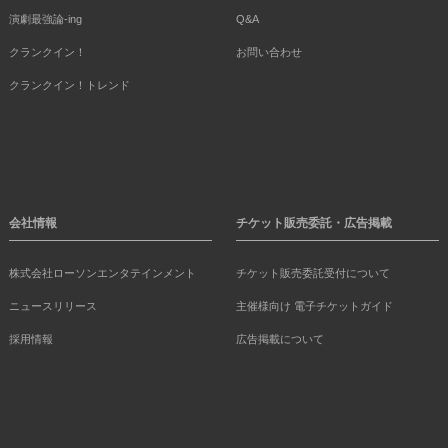
演劇最強論-ing
Q&A
クランクイン！
お問い合わせ
クランクイン！トレンド
会社情報
チケット販売委託・広告掲載
株式会社ローソンエンタテインメント
チケット販売委託受付について
ニュースリリース
主催様向け 電子チケットガイド
採用情報
広告掲載について