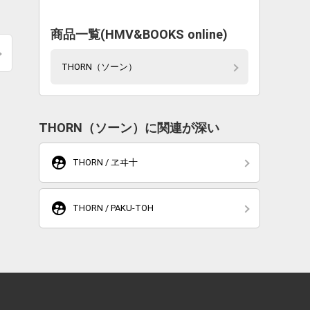
商品一覧(HMV&BOOKS online)
THORN（ソーン）
THORN（ソーン）に関連が深い
supervised_user_circle
THORN / ヱヰ十
supervised_user_circle
THORN / PAKU-TOH