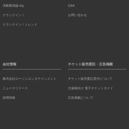
演劇最強論-ing
Q&A
クランクイン！
お問い合わせ
クランクイン！トレンド
会社情報
チケット販売委託・広告掲載
株式会社ローソンエンタテインメント
チケット販売委託受付について
ニュースリリース
主催様向け 電子チケットガイド
採用情報
広告掲載について