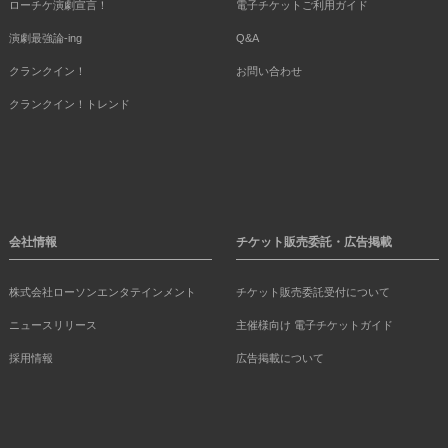
ローチケ演劇宣言！
電子チケットご利用ガイド
演劇最強論-ing
Q&A
クランクイン！
お問い合わせ
クランクイン！トレンド
会社情報
チケット販売委託・広告掲載
株式会社ローソンエンタテインメント
チケット販売委託受付について
ニュースリリース
主催様向け 電子チケットガイド
採用情報
広告掲載について