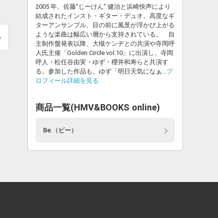
2005 年、佐藤“じーけん” 健治と浜崎快声により
結成されたインスト・ギター・デュオ。高度なギ
ターアンサンブル、目の前に風景が浮かび上がる
ような楽曲は幅広い層から支持されている。 自
主制作盤発表以降、大槻ケンヂとの共演や寺岡呼
人氏主催「Golden Circle vol.10」に出演し、寺岡
呼人・松任谷由実・ゆず・櫻井和寿らと共演す
る。参加した作品も、ゆず「明日天気になぁ...
プ
ロフィール詳細を見る
商品一覧(HMV&BOOKS online)
Be.（ビー）