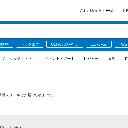
ご利用ガイド・FAQ
お
校野球
ドラクエ展
ULTRA JAPAN
LuckyFes
TWS
2026
クラシック・オペラ
イベント・アート
レジャー
映画
新情報をメールでお届けいたします。