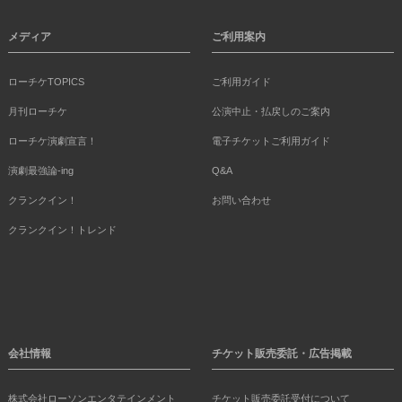
メディア
ご利用案内
ローチケTOPICS
ご利用ガイド
月刊ローチケ
公演中止・払戻しのご案内
ローチケ演劇宣言！
電子チケットご利用ガイド
演劇最強論-ing
Q&A
クランクイン！
お問い合わせ
クランクイン！トレンド
会社情報
チケット販売委託・広告掲載
株式会社ローソンエンタテインメント
チケット販売委託受付について