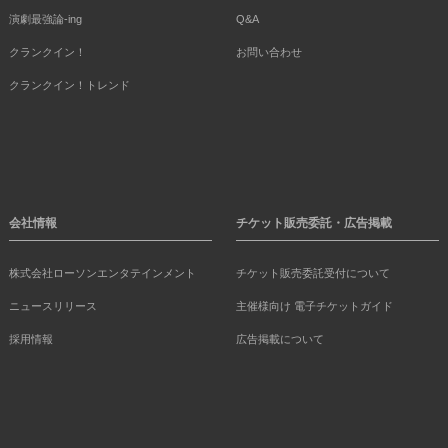
演劇最強論-ing
Q&A
クランクイン！
お問い合わせ
クランクイン！トレンド
会社情報
チケット販売委託・広告掲載
株式会社ローソンエンタテインメント
チケット販売委託受付について
ニュースリリース
主催様向け 電子チケットガイド
採用情報
広告掲載について