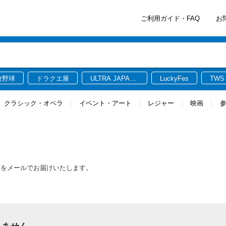
ご利用ガイド・FAQ
お
校野球
ドラクエ展
ULTRA JAPAN
LuckyFes
TWS
2026
クラシック・オペラ
イベント・アート
レジャー
映画
報をメールでお届けいたします。