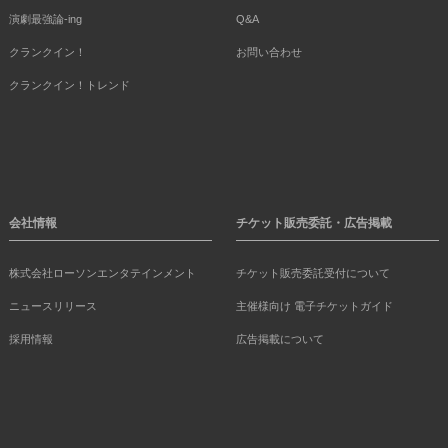
演劇最強論-ing
Q&A
クランクイン！
お問い合わせ
クランクイン！トレンド
会社情報
チケット販売委託・広告掲載
株式会社ローソンエンタテインメント
チケット販売委託受付について
ニュースリリース
主催様向け 電子チケットガイド
採用情報
広告掲載について