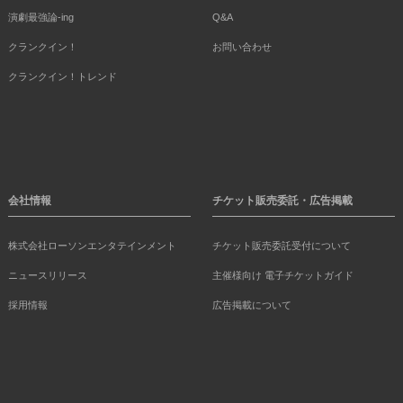
演劇最強論-ing
Q&A
クランクイン！
お問い合わせ
クランクイン！トレンド
会社情報
チケット販売委託・広告掲載
株式会社ローソンエンタテインメント
チケット販売委託受付について
ニュースリリース
主催様向け 電子チケットガイド
採用情報
広告掲載について