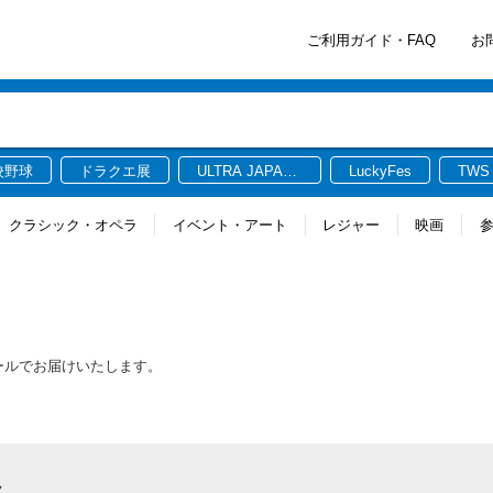
ご利用ガイド・FAQ
お
校野球
ドラクエ展
ULTRA JAPAN
LuckyFes
TWS
2026
クラシック・オペラ
イベント・アート
レジャー
映画
メールでお届けいたします。