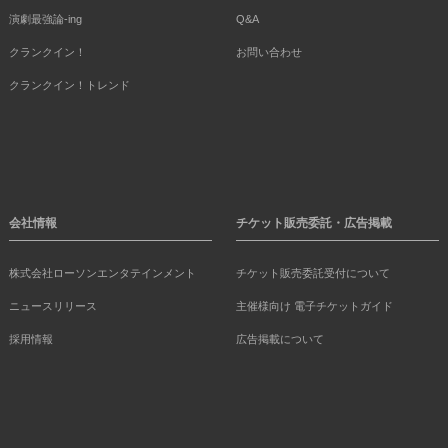
演劇最強論-ing
Q&A
クランクイン！
お問い合わせ
クランクイン！トレンド
会社情報
チケット販売委託・広告掲載
株式会社ローソンエンタテインメント
チケット販売委託受付について
ニュースリリース
主催様向け 電子チケットガイド
採用情報
広告掲載について