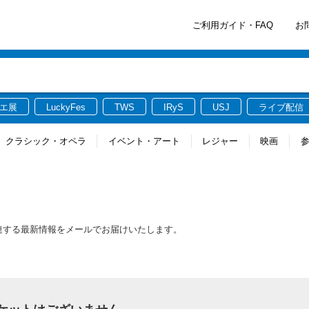
ご利用ガイド・FAQ
お
エ展
LuckyFes
TWS
IRyS
USJ
ライブ配信
クラシック・オペラ
イベント・アート
レジャー
映画
ットに関連する最新情報をメールでお届けいたします。