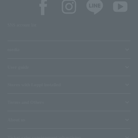
SNS account list
media
User guide
Stores with Loppi installed
Terms and Others
About us
Ticket sales consignment/advertising