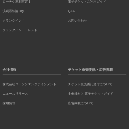
ローチケ演劇宣言！
電子チケットご利用ガイド
演劇最強論-ing
Q&A
クランクイン！
お問い合わせ
クランクイン！トレンド
会社情報
チケット販売委託・広告掲載
株式会社ローソンエンタテインメント
チケット販売委託受付について
ニュースリリース
主催様向け 電子チケットガイド
採用情報
広告掲載について