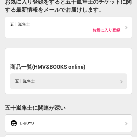
お気に入り登録をすると五十嵐隼士のチケットに関
する最新情報をメールでお届けします。
五十嵐隼士
お気に入り登録
商品一覧(HMV&BOOKS online)
五十嵐隼士
五十嵐隼士に関連が深い
supervised_user_circle
D-BOYS