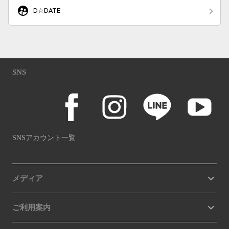
supervised_user_circle
D☆DATE
SNS
SNSアカウント一覧
メディア
ご利用案内