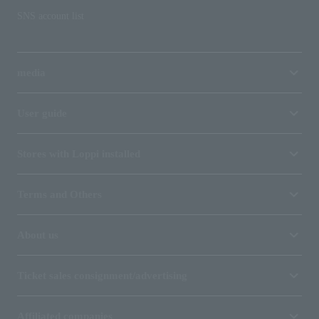
SNS account list
media
User guide
Stores with Loppi installed
Terms and Others
About us
Ticket sales consignment/advertising
Affiliated companies