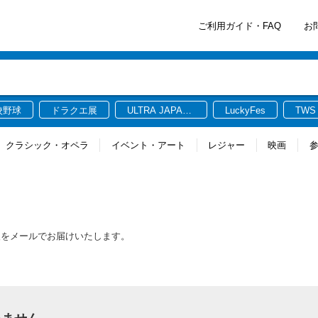
ご利用ガイド・FAQ
お
校野球
ドラクエ展
ULTRA JAPAN
LuckyFes
TWS
2026
クラシック・オペラ
イベント・アート
レジャー
映画
報をメールでお届けいたします。