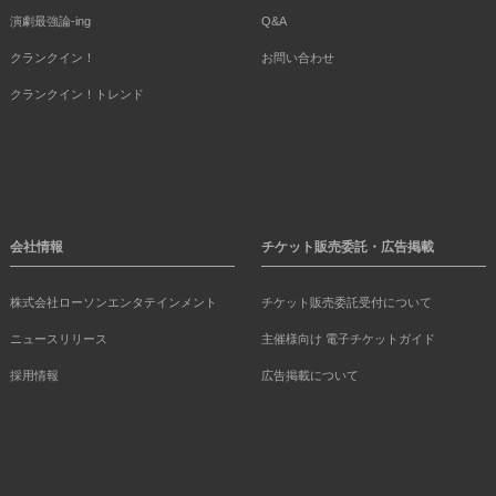
演劇最強論-ing
Q&A
クランクイン！
お問い合わせ
クランクイン！トレンド
会社情報
チケット販売委託・広告掲載
株式会社ローソンエンタテインメント
チケット販売委託受付について
ニュースリリース
主催様向け 電子チケットガイド
採用情報
広告掲載について