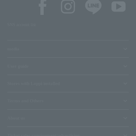
SNS account list
media
User guide
Stores with Loppi installed
Terms and Others
About us
Ticket sales consignment/advertising