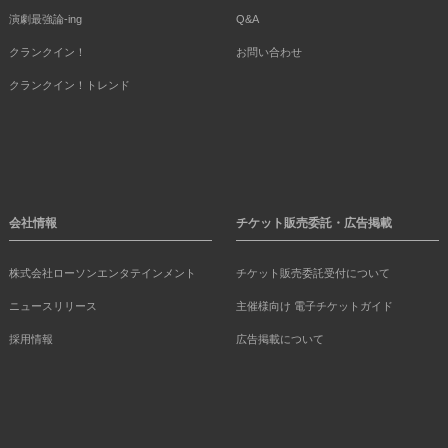
演劇最強論-ing
Q&A
クランクイン！
お問い合わせ
クランクイン！トレンド
会社情報
チケット販売委託・広告掲載
株式会社ローソンエンタテインメント
チケット販売委託受付について
ニュースリリース
主催様向け 電子チケットガイド
採用情報
広告掲載について