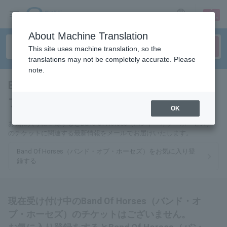
sign up
login
Language
About Machine Translation
This site uses machine translation, so the
translations may not be completely accurate. Please
note.
Band Of Horses（バンド・オ
ブ・ホーセズ）
tickets for
OK
お気に入りに登録するとBand Of Horses（バンド・オブ・ホーセズ）
のチケットに関連する最新情報をメールでお届けいたします。
Band Of Horses（バンド・オブ・ホーセズ）をお気に入り登
録する
現在受け付け中のBand Of Horses（バンド・オ
ブ・ホーセズ）のチケットはございません。