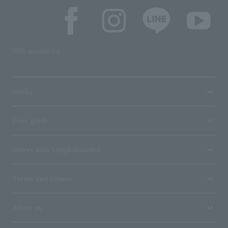
SNS account list
media
User guide
Stores with Loppi installed
Terms and Others
About us