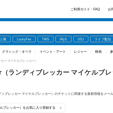
ご利用ガイド・FAQ
お
エ展
LuckyFes
TWS
IRyS
USJ
ライブ配信
クラシック・オペラ
イベント・アート
レジャー
映画
ンディブレッカー マイケルブレッカー）
el Brecker（ランディブレッカー マイケルブ
recker（ランディブレッカー マイケルブレッカー）のチケットに関連する最新情報をメ
ッカー マイケルブレッカー）をお気に入り登録する