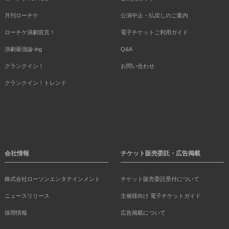
月刊ローチケ
公演中止・払戻しのご案内
ローチケ演劇宣言！
電子チケットご利用ガイド
演劇最強論-ing
Q&A
クランクイン！
お問い合わせ
クランクイン！トレンド
会社情報
チケット販売委託・広告掲載
株式会社ローソンエンタテインメント
チケット販売委託受付について
ニュースリリース
主催様向け 電子チケットガイド
採用情報
広告掲載について