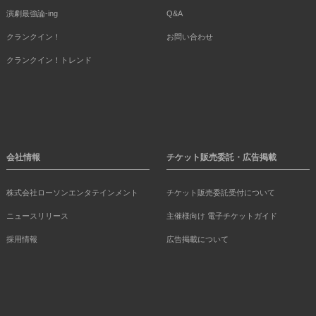
演劇最強論-ing
Q&A
クランクイン！
お問い合わせ
クランクイン！トレンド
会社情報
チケット販売委託・広告掲載
株式会社ローソンエンタテインメント
チケット販売委託受付について
ニュースリリース
主催様向け 電子チケットガイド
採用情報
広告掲載について