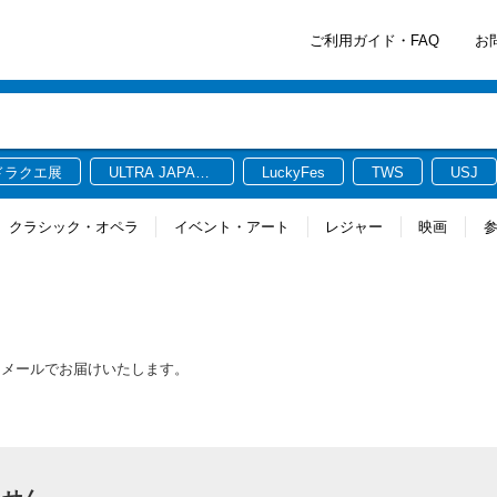
ご利用ガイド・FAQ
お
ドラクエ展
ULTRA JAPAN
LuckyFes
TWS
USJ
2026
クラシック・オペラ
イベント・アート
レジャー
映画
をメールでお届けいたします。