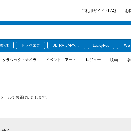
ご利用ガイド・FAQ
お
校野球
ドラクエ展
ULTRA JAPAN
LuckyFes
TWS
2026
クラシック・オペラ
イベント・アート
レジャー
映画
をメールでお届けいたします。