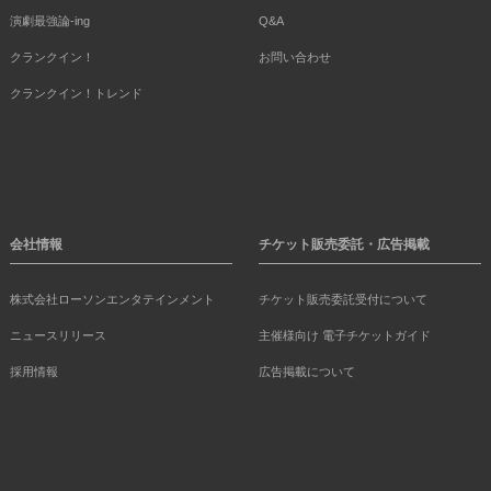
演劇最強論-ing
Q&A
クランクイン！
お問い合わせ
クランクイン！トレンド
会社情報
チケット販売委託・広告掲載
株式会社ローソンエンタテインメント
チケット販売委託受付について
ニュースリリース
主催様向け 電子チケットガイド
採用情報
広告掲載について