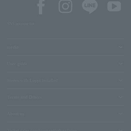
SNS account list
media
User guide
Stores with Loppi installed
Terms and Others
About us
Ticket sales consignment/advertising