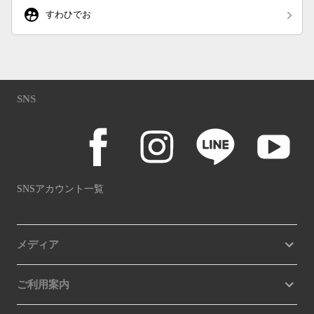
supervised_user_circle
すわひでお
SNS
SNSアカウント一覧
メディア
ご利用案内