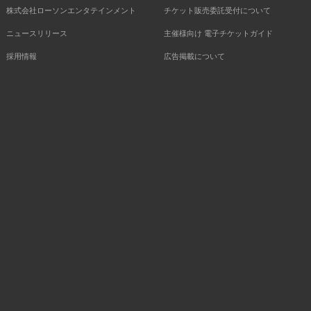
株式会社ローソンエンタテインメント
チケット販売委託受付について
ニュースリリース
主催様向け 電子チケットガイド
採用情報
広告掲載について