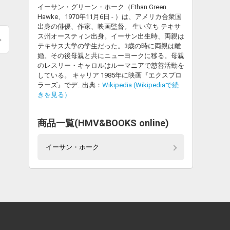
イーサン・グリーン・ホーク（Ethan Green
Hawke、1970年11月6日 - ）は、アメリカ合衆国
出身の俳優、作家、映画監督。 生い立ち テキサ
ス州オースティン出身。イーサン出生時、両親は
テキサス大学の学生だった。3歳の時に両親は離
婚。その後母親と共にニューヨークに移る。母親
のレスリー・キャロルはルーマニアで慈善活動を
している。 キャリア 1985年に映画『エクスプロ
ラーズ』でデ...出典：
Wikipedia (Wikipediaで続
きを見る）
商品一覧(HMV&BOOKS online)
イーサン・ホーク