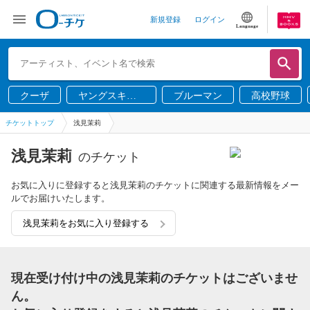
新規登録
ログイン
Language
クーザ
ヤングスキニ
ブルーマン
高校野球
ー
チケットトップ
浅見茉莉
浅見茉莉
のチケット
お気に入りに登録すると浅見茉莉のチケットに関連する最新情報をメー
ルでお届けいたします。
浅見茉莉をお気に入り登録する
現在受け付け中の浅見茉莉のチケットはございませ
ん。