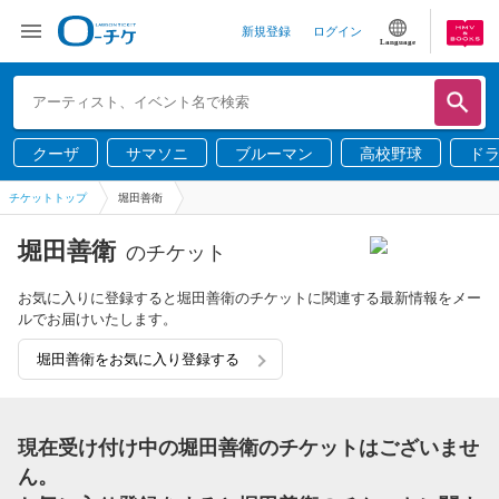
新規登録
ログイン
Language
クーザ
サマソニ
ブルーマン
高校野球
ド
チケットトップ
堀田善衛
堀田善衛
のチケット
お気に入りに登録すると堀田善衛のチケットに関連する最新情報をメー
ルでお届けいたします。
堀田善衛をお気に入り登録する
現在受け付け中の堀田善衛のチケットはございませ
ん。