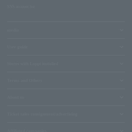
SNS account list
media
User guide
Stores with Loppi installed
Terms and Others
About us
Ticket sales consignment/advertising
Affiliated companies