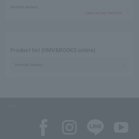
Hironari Amano
Save as my favorite
Product list (HMV&BOOKS online)
Hironari Amano
SNS