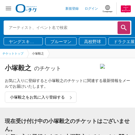
新規登録
ログイン
Language
ヤングスキニ
ブルーマン
高校野球
ドラクエ展
ー
チケットトップ
小塚毅之
小塚毅之
のチケット
お気に入りに登録すると小塚毅之のチケットに関連する最新情報をメー
ルでお届けいたします。
小塚毅之をお気に入り登録する
現在受け付け中の小塚毅之のチケットはございませ
ん。