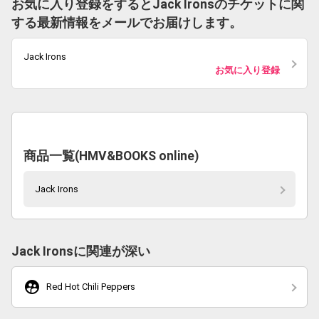
お気に入り登録をするとJack Ironsのチケットに関
する最新情報をメールでお届けします。
Jack Irons
お気に入り登録
商品一覧(HMV&BOOKS online)
Jack Irons
Jack Ironsに関連が深い
supervised_user_circle
Red Hot Chili Peppers