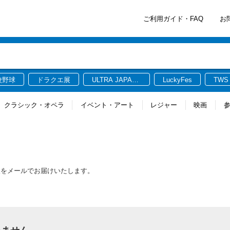
ご利用ガイド・FAQ
お
校野球
ドラクエ展
ULTRA JAPAN
LuckyFes
TWS
2026
クラシック・オペラ
イベント・アート
レジャー
映画
報をメールでお届けいたします。