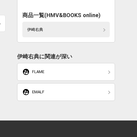
商品一覧(HMV&BOOKS online)
伊崎右典
伊崎右典に関連が深い
supervised_user_circle
FLAME
supervised_user_circle
EMALF