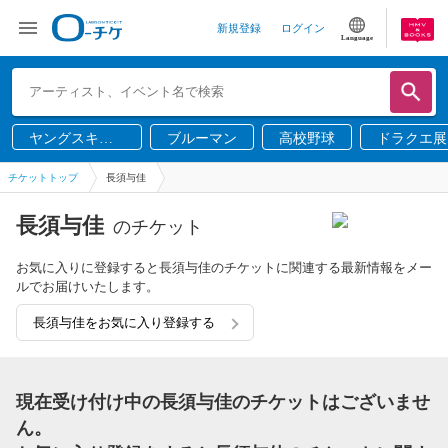
新規登録
ログイン
Language
ヤングスキニ
ブルーマン
高校野球
ドラクエ展
ー
チケットトップ
長須与佳
長須与佳
のチケット
お気に入りに登録すると長須与佳のチケットに関連する最新情報をメー
ルでお届けいたします。
長須与佳をお気に入り登録する
現在受け付け中の長須与佳のチケットはございませ
ん。