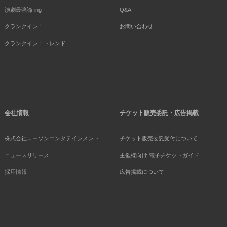
演劇最強論-ing
Q&A
クランクイン！
お問い合わせ
クランクイン！トレンド
会社情報
チケット販売委託・広告掲載
株式会社ローソンエンタテインメント
チケット販売委託受付について
ニュースリリース
主催様向け 電子チケットガイド
採用情報
広告掲載について