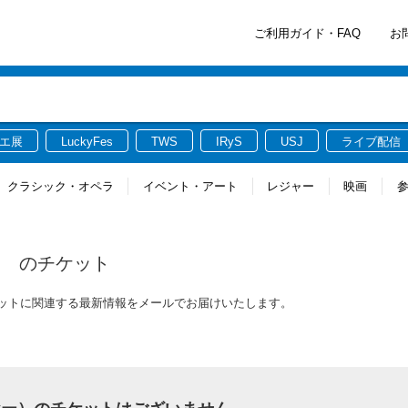
ご利用ガイド・FAQ
お
エ展
LuckyFes
TWS
IRyS
USJ
ライブ配信
クラシック・オペラ
イベント・アート
レジャー
映画
）
のチケット
ー）のチケットに関連する最新情報をメールでお届けいたします。