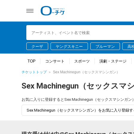
クーザ
ヤングスキニー
ブルーマン
高
TOP
コンサート
スポーツ
演劇・ステージ
チケットトップ
Sex Machinegun（セックスマシンガン）
Sex Machinegun（セックス
お気に入りに登録するとSex Machinegun（セックスマシ
Sex Machinegun（セックスマシンガン）をお気に入り登録す