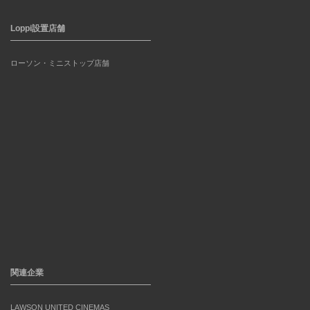
Loppi設置店舗
ローソン・ミニストップ店舗
関連企業
LAWSON UNITED CINEMAS