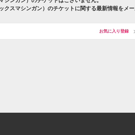
ックスマシンガン）のチケットはございません。
un（セックスマシンガン）のチケットに関する最新情報をメ
お気に入り登録