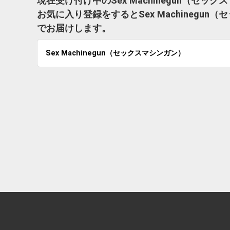
現在受け付け中のSex Machinegun（セ
お気に入り登録をするとSex Machineg
でお届けします。
Sex Machinegun（セックスマシンガン）