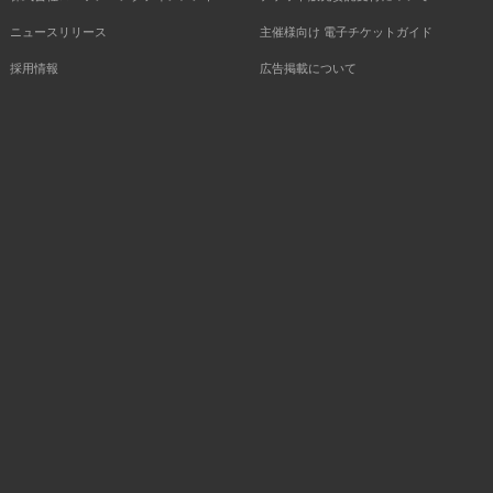
ニュースリリース
主催様向け 電子チケットガイド
採用情報
広告掲載について