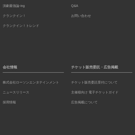
演劇最強論-ing
Q&A
クランクイン！
お問い合わせ
クランクイン！トレンド
会社情報
チケット販売委託・広告掲載
株式会社ローソンエンタテインメント
チケット販売委託受付について
ニュースリリース
主催様向け 電子チケットガイド
採用情報
広告掲載について