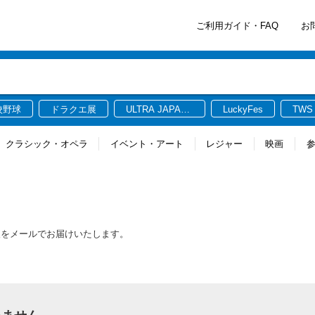
ご利用ガイド・FAQ
お
校野球
ドラクエ展
ULTRA JAPAN
LuckyFes
TWS
2026
クラシック・オペラ
イベント・アート
レジャー
映画
報をメールでお届けいたします。