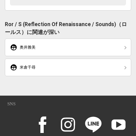
Ror / S (Reflection Of Renaissance / Sounds)（ロ
ールス）に関連が深い
supervised_user_circle
奥井雅美
supervised_user_circle
米倉千尋
SNS