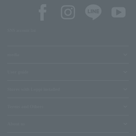
SNS account list
media
User guide
Stores with Loppi installed
Terms and Others
About us