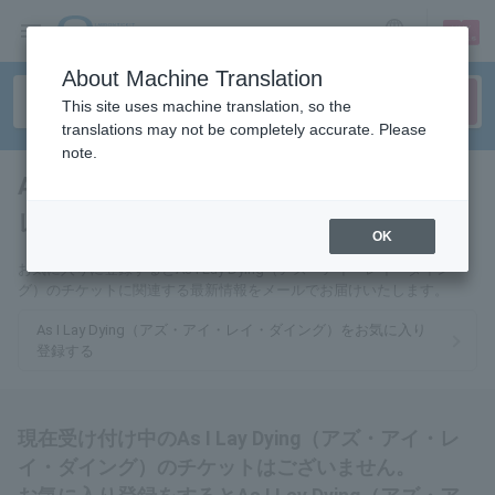
sign up
login
Language
About Machine Translation
This site uses machine translation, so the
translations may not be completely accurate. Please
note.
As I Lay Dying（アズ・アイ・
レイ・ダイング）
tickets for
OK
お気に入りに登録するとAs I Lay Dying（アズ・アイ・レイ・ダイン
グ）のチケットに関連する最新情報をメールでお届けいたします。
As I Lay Dying（アズ・アイ・レイ・ダイング）をお気に入り
登録する
現在受け付け中のAs I Lay Dying（アズ・アイ・レ
イ・ダイング）のチケットはございません。