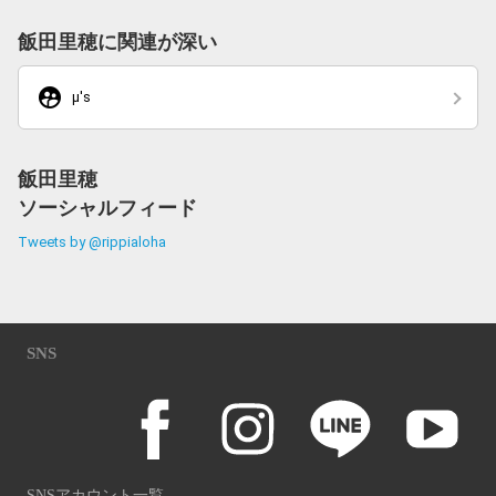
飯田里穂に関連が深い
supervised_user_circle
μ's
飯田里穂
ソーシャルフィード
Tweets by @rippialoha
SNS
SNSアカウント一覧